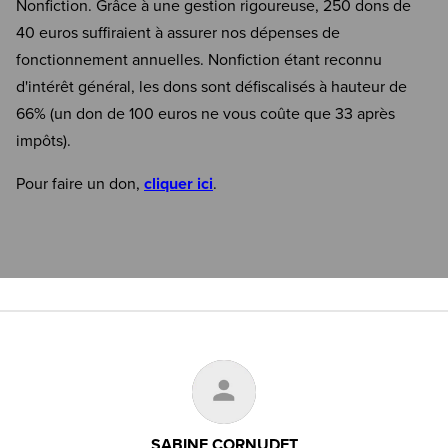
Nonfiction. Grâce à une gestion rigoureuse, 250 dons de
40 euros suffiraient à assurer nos dépenses de
fonctionnement annuelles. Nonfiction étant reconnu
d'intérêt général, les dons sont défiscalisés à hauteur de
66% (un don de 100 euros ne vous coûte que 33 après
impôts).
Pour faire un don,
cliquer ici
.
SABINE CORNUDET