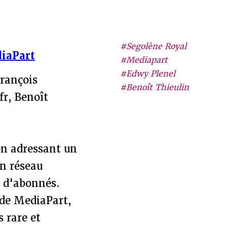
#Segolène Royal
iaPart
#Mediapart
#Edwy Plenel
François
#Benoît Thieulin
fr, Benoît
en adressant un
n réseau
s d'abonnés.
 de MediaPart,
 rare et