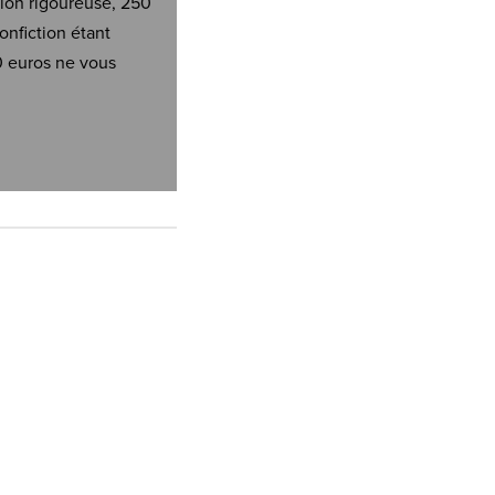
tion rigoureuse, 250
onfiction étant
0 euros ne vous