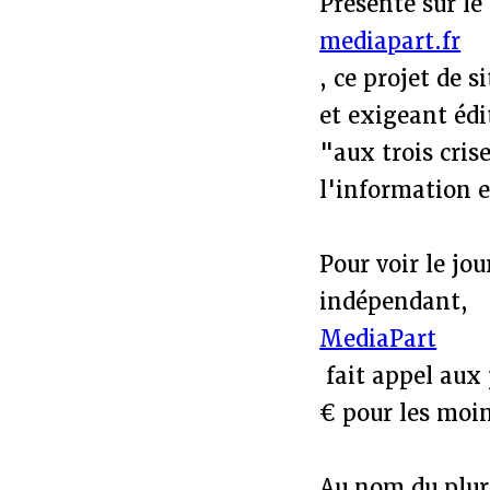
Présenté sur le 
mediapart.fr
, ce projet de 
et exigeant éd
"aux trois cris
l'information 
Pour voir le jo
indépendant,
MediaPart
fait appel aux
€ pour les moin
Au nom du plura