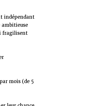
ent indépendant
e ambitieuse
 fragilisent
er
par mois (de 5
ner leur chance