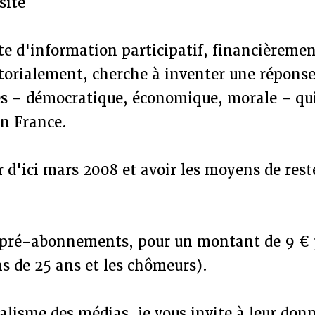
site
site d'information participatif, financièrem
itorialement, cherche à inventer une répons
es – démocratique, économique, morale – qui
en France.
ur d'ici mars 2008 et avoir les moyens de rest
 pré-abonnements, pour un montant de 9 € 
s de 25 ans et les chômeurs).
lisme des médias, je vous invite à leur don