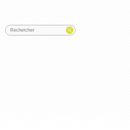
CITÉ
E