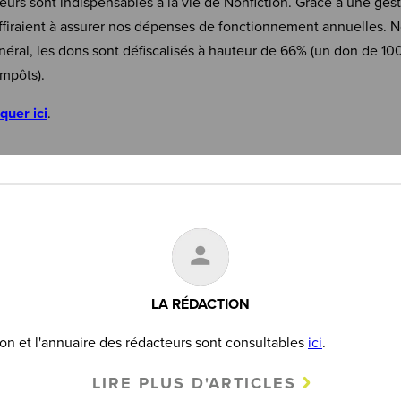
eurs sont indispensables à la vie de Nonfiction. Grâce à une ges
firaient à assurer nos dépenses de fonctionnement annuelles. N
néral, les dons sont défiscalisés à hauteur de 66% (un don de 10
mpôts).
iquer ici
.
LA RÉDACTION
on et l'annuaire des rédacteurs sont consultables
ici
.
LIRE PLUS D'ARTICLES