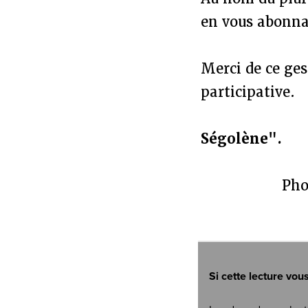
en vous abonna
Merci de ce ges
participative.
Ségolène".
Pho
Si cette lecture vou