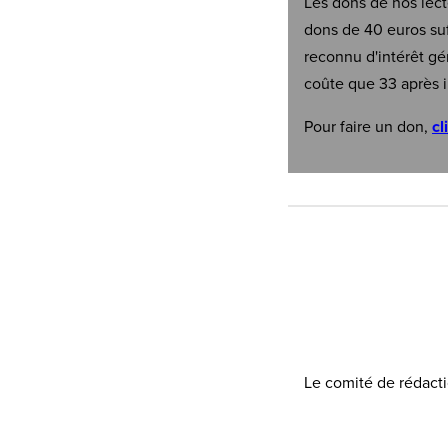
Les dons de nos lect
dons de 40 euros suf
reconnu d'intérêt gé
coûte que 33 après i
Pour faire un don,
cl
Le comité de rédacti