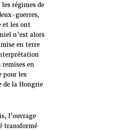
: les régimes de
deux-guerres,
 et les ont
niel n’est alors
 mise en terre
interprétation
es remises en
e pour les
 de la Hongrie
is, l’ouvrage
té transformé