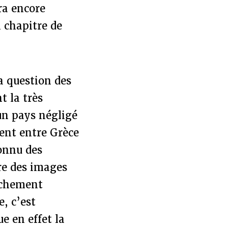
ra encore
 chapitre de
a question des
 la très
 un pays négligé
ient entre Grèce
connu des
re des images
rochement
, c’est
e en effet la