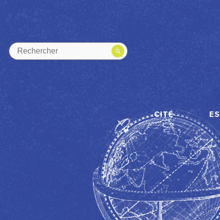
CITÉ
E