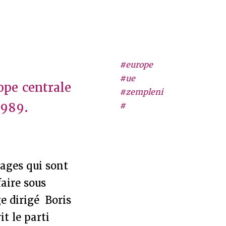
#europe
#ue
ope centrale
#zempleni
1989.
#
rages qui sont
aire sous
e dirigé Boris
t le parti