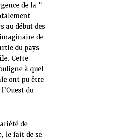
rgence de la "
totalement
ys au début des
 imaginaire de
artie du pays
le. Cette
ouligne à quel
le ont pu être
 l’Ouest du
ariété de
 le fait de se