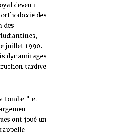
royal devenu
l’orthodoxie des
a des
tudiantines,
e juillet 1990.
ois dynamitages
truction tardive
la tombe " et
largement
ues ont joué un
 rappelle