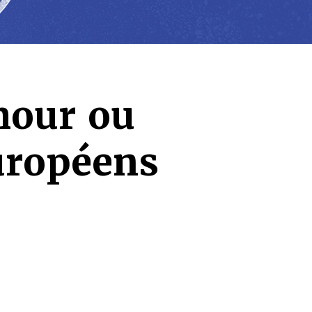
our ou
uropéens