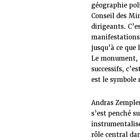
géographie poli
Conseil des Min
dirigeants. C’e
manifestations
jusqu’à ce que l
Le monument, lu
successifs, c’es
est le symbole 
Andras Zempleni
s’est penché s
instrumentalisé
rôle central da