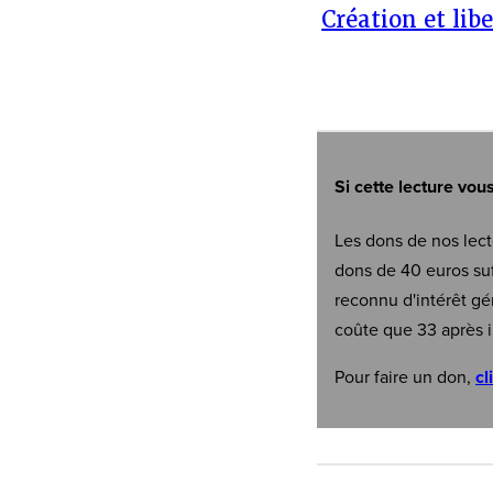
Création et lib
Si cette lecture vou
Les dons de nos lect
dons de 40 euros suf
reconnu d'intérêt gé
coûte que 33 après i
Pour faire un don,
cl