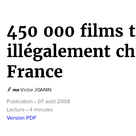
450 000 films 
illégalement c
France
Victor JOANIN
PAR
Publication • 07 août 2008
Lecture • 4 minutes
Version PDF