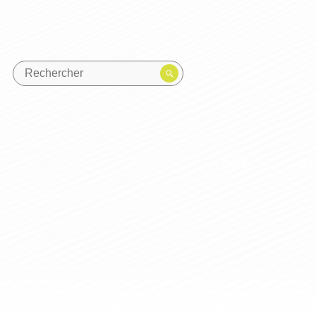
CITÉ
E