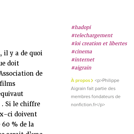
#hadopi
#telechargement
#loi creation et libertes
#cinema
il y a de quoi
#internet
ue doit
#aigrain
’Association de
À propos
<p>Philippe
 films
Aigrain fait partie des
équivaut
membres fondateurs de
. Si le chiffre
nonfiction.fr</p>
ux-ci doivent
 60 % de la