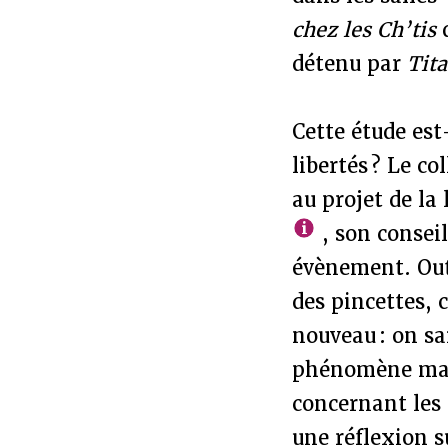
chez les Ch’tis
d
détenu par
Tita
Cette étude est-
libertés ? Le co
au projet de la 
, son conseil
évènement. Outr
des pincettes, 
nouveau : on s
phénomène maje
concernant les 
une réflexion 