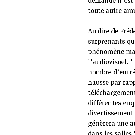
demande n’est p
toute autre amp
Au dire de Fréd
surprenants qu’
phénomène maje
l’audiovisuel.
nombre d’entré
hausse par rapp
téléchargement 
différentes enq
divertissement 
génèrera une a
dans les salles