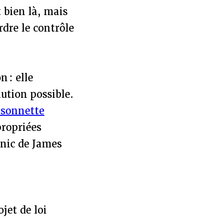
 bien là, mais
dre le contrôle
n : elle
lution possible.
 sonnette
propriées
anic de James
ojet de loi