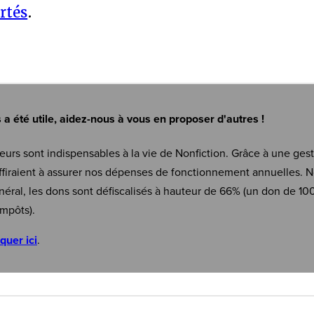
ertés
.
s a été utile, aidez-nous à vous en proposer d'autres !
eurs sont indispensables à la vie de Nonfiction. Grâce à une ges
firaient à assurer nos dépenses de fonctionnement annuelles. N
néral, les dons sont défiscalisés à hauteur de 66% (un don de 10
mpôts).
iquer ici
.