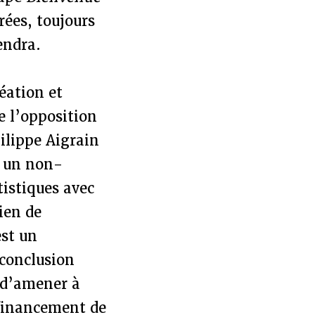
rées, toujours
endra.
réation et
de l’opposition
Philippe Aigrain
st un non-
tistiques avec
ien de
est un
conclusion
t d’amener à
 financement de