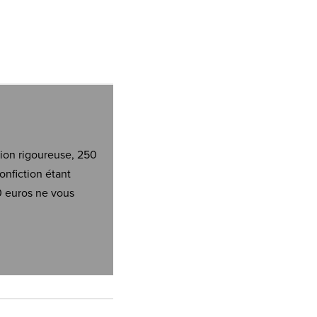
tion rigoureuse, 250
onfiction étant
0 euros ne vous