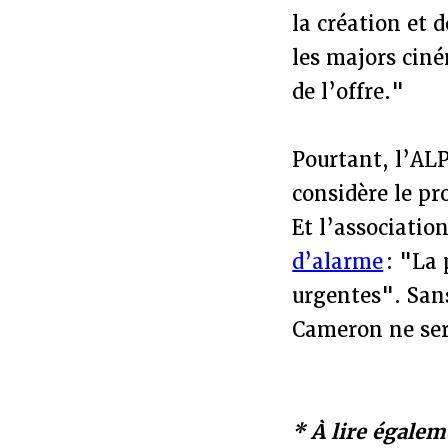
la création et 
les majors ciné
de l’offre."
Pourtant, l’ALP
considère le pr
Et l’associatio
d’alarme
: "La 
urgentes". Sans
Cameron ne ser
* À lire égalem