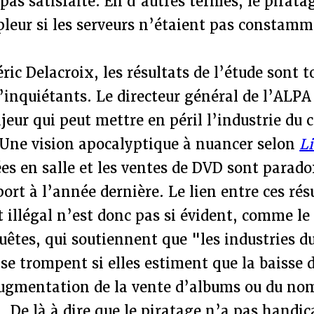
as satisfaite. En d’autres termes, le pirata
leur si les serveurs n’étaient pas constamm
éric Delacroix, les résultats de l’étude sont 
inquiétants. Le directeur général de l’ALPA
ur qui peut mettre en péril l’industrie du 
" Une vision apocalyptique à nuancer selon
L
es en salle et les ventes de DVD sont parad
ort à l’année dernière. Le lien entre ces résu
illégal n’est donc pas si évident, comme le
uêtes, qui soutiennent que "les industries d
se trompent si elles estiment que la baisse 
ugmentation de la vente d’albums ou du no
". De là à dire que le piratage n’a pas handi