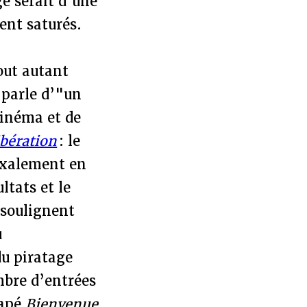
ge serait d’une
ent saturés.
tout autant
 parle d’"un
cinéma et de
ibération
: le
oxalement en
ltats et le
 soulignent
u
du piratage
mbre d’entrées
capé
Bienvenue